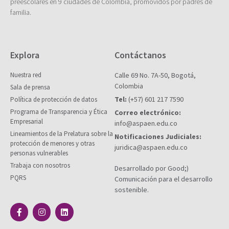
preescolares en 9 ciudades de Colombia, promovidos por padres de
familia.
Explora
Contáctanos
Nuestra red
Calle 69 No. 7A-50, Bogotá,
Colombia
Sala de prensa
Tel:
(+57) 601 217 7590
Política de protección de datos
Programa de Transparencia y Ética
Correo electrónico:
Empresarial
info@aspaen.edu.co
Lineamientos de la Prelatura sobre la
Notificaciones Judiciales:
protección de menores y otras
juridica@aspaen.edu.co
personas vulnerables
Trabaja con nosotros
Desarrollado por Good;)
PQRS
Comunicación para el desarrollo
sostenible.