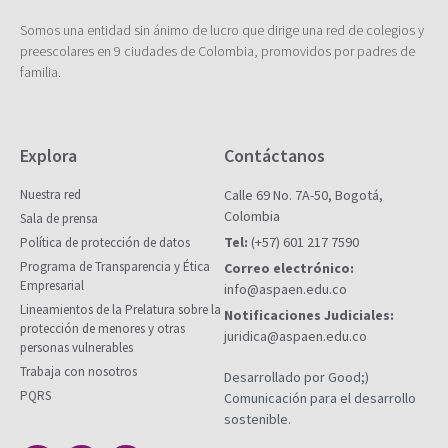
Somos una entidad sin ánimo de lucro que dirige una red de colegios y
preescolares en 9 ciudades de Colombia, promovidos por padres de
familia.
Explora
Contáctanos
Nuestra red
Calle 69 No. 7A-50, Bogotá,
Colombia
Sala de prensa
Tel:
(+57) 601 217 7590
Política de protección de datos
Programa de Transparencia y Ética
Correo electrónico:
Empresarial
info@aspaen.edu.co
Lineamientos de la Prelatura sobre la
Notificaciones Judiciales:
protección de menores y otras
juridica@aspaen.edu.co
personas vulnerables
Trabaja con nosotros
Desarrollado por Good;)
PQRS
Comunicación para el desarrollo
sostenible.