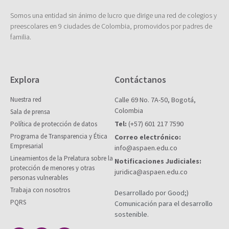
Somos una entidad sin ánimo de lucro que dirige una red de colegios y
preescolares en 9 ciudades de Colombia, promovidos por padres de
familia.
Explora
Contáctanos
Nuestra red
Calle 69 No. 7A-50, Bogotá,
Colombia
Sala de prensa
Tel:
(+57) 601 217 7590
Política de protección de datos
Programa de Transparencia y Ética
Correo electrónico:
Empresarial
info@aspaen.edu.co
Lineamientos de la Prelatura sobre la
Notificaciones Judiciales:
protección de menores y otras
juridica@aspaen.edu.co
personas vulnerables
Trabaja con nosotros
Desarrollado por Good;)
PQRS
Comunicación para el desarrollo
sostenible.