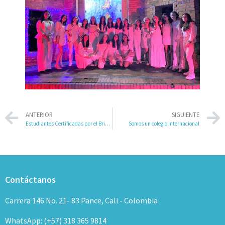
ANTERIOR
SIGUIENTE
Estudiantes Certificadas por el British Council en Nivel B2 y C1
Somos un colegio internacional
Contáctanos
Carrera 146 No. 21- 83 Pance, Cali - Colombia
WhatsApp: (+57) 318 365 9814