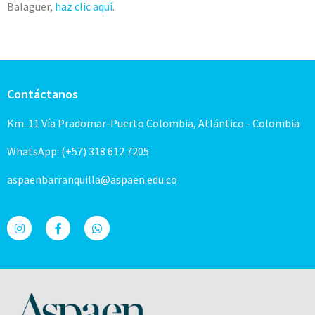
Balaguer,
haz clic aquí
.
Contáctanos
Km. 11 Vía Pradomar-Puerto Colombia, Atlántico - Colombia
WhatsApp: (+57) 318 612 7205
aspaenbarranquilla@aspaen.edu.co