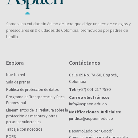
Somos una entidad sin ánimo de lucro que dirige una red de colegios y
preescolares en 9 ciudades de Colombia, promovidos por padres de
familia.
Explora
Contáctanos
Nuestra red
Calle 69 No. 7A-50, Bogotá,
Colombia
Sala de prensa
Tel:
(+57) 601 217 7590
Política de protección de datos
Programa de Transparencia y Ética
Correo electrónico:
Empresarial
info@aspaen.edu.co
Lineamientos de la Prelatura sobre la
Notificaciones Judiciales:
protección de menores y otras
juridica@aspaen.edu.co
personas vulnerables
Trabaja con nosotros
Desarrollado por Good;)
PQRS
Comunicación para el desarrollo