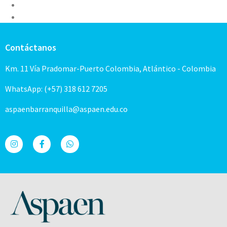
Contáctanos
Km. 11 Vía Pradomar-Puerto Colombia, Atlántico - Colombia
WhatsApp: (+57) 318 612 7205
aspaenbarranquilla@aspaen.edu.co