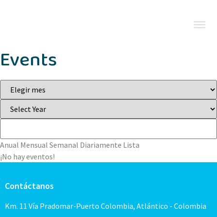
Events
Anual
Mensual
Semanal
Diariamente
Lista
¡No hay eventos!
Contáctanos
Km. 11 Vía Pradomar-Puerto Colombia, Atlántico - Colombia