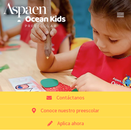
Contáctanos
Conoce nuestro preescolar
Aplica ahora