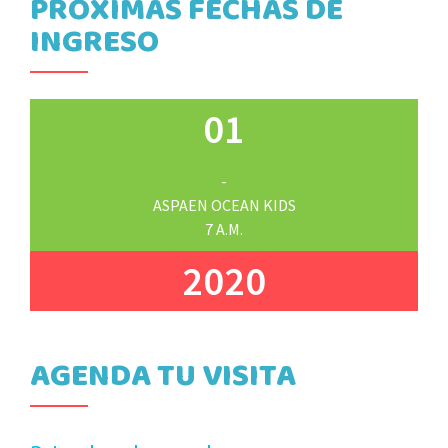
PRÓXIMAS FECHAS DE
INGRESO
01
-
ASPAEN OCEAN KIDS
7 A.M.
2020
AGENDA TU VISITA