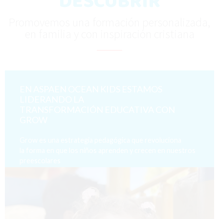
DESCUBRIR
Promovemos una formación personalizada,
en familia y con inspiración cristiana
EN ASPAEN OCEAN KIDS ESTAMOS
LIDERANDO LA
TRANSFORMACIÓN EDUCATIVA CON
GROW
Grow es una estrategia pedagógica que revoluciona
la forma en que los niños aprenden y crecen en nuestros
preescolares