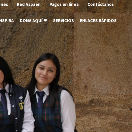
ones
Red Aspaen
Pagos en línea
Contáctanos
INSPIRA
DONA AQUÍ ❤
SERVICIOS
ENLACES RÁPIDOS