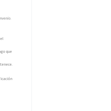
nvenio
.
del
pago que
rtenece.
ficación