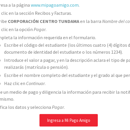
resa a la página
www.mipagoamigo.com
.
 clic en la sección Recibos y Facturas.
ribe
CORPORACIÓN CENTRO TUNDAMA
en la barra
Nombre del co
 clic en la opción
Pagar
.
pleta la información requerida en el formulario.
Escribe el código del estudiante (los últimos cuatro (4) dígitos 
documento de identidad del estudiante o los números 1234).
Introduce el valor a pagar, y en la descripción aclara el tipo de 
realizarás (matrícula o pensión).
Escribe el nombre completo del estudiante y el grado al que pe
Haz clic en
Continuar
.
ge un medio de pago y diligencia la información para recibir la noti
 mismo.
ifica los datos y selecciona
Pagar
.
Ingresa a Mi Pago Amigo