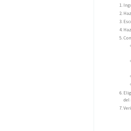
Ing
Haz
Esc
Haz
Com
Eli
del
Ver