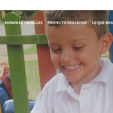
Somos Aspaen
Nuestra Red
Admision
ASPAEN ENTREVALLES
PROYECTO EDUCATIVO
LO QUE NOS