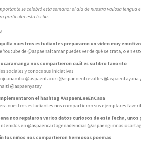
mportante se celebró esta semana: el día de nuestra valiosa lengua e
a particular esta fecha.
!
nquilla nuestros estudiantes prepararon un video muy emotivo
de Youtube de @aspaenaltamar puedes ver de qué se trata, o en est
y Bucaramanga nos compartieron cuál es su libro favorito
des sociales y conoce sus iniciativas
enjuanambu @aspaentacuri @aspaenentrevalles @aspaentayana 
aiti @aspaenyatay
a implementaron el hashtag #AspaenLeeEnCasa
ra nuestros estudiantes nos compartieron sus ejemplares favorito
gena nos regalaron varios datos curiosos de esta fecha, unos p
contenidos en @aspaencartagenadeindias @aspaengimnasiocartag
lín los niños nos compartieron hermosos poemas