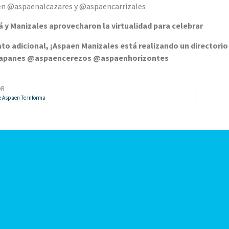
 en @aspaenalcazares y @aspaencarrizales
á y Manizales aprovecharon la virtualidad para celebrar
ato adicional, ¡Aspaen Manizales está realizando un directorio 
apanes @aspaencerezos @aspaenhorizontes
OR
e Aspaen Te Informa