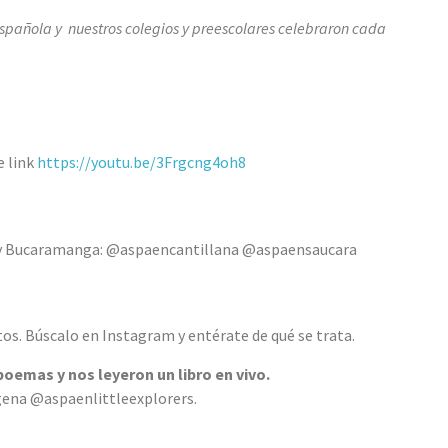
spañola y nuestros colegios y preescolares celebraron cada
e link
https://youtu.be/3Frgcng4oh8
y Bucaramanga: @aspaencantillana @aspaensaucara
s. Búscalo en Instagram y entérate de qué se trata.
oemas y nos leyeron un libro en vivo.
ena @aspaenlittleexplorers.