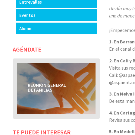
Entrevalles
Un día muy i
Eventos
uno de maner
Alumni
¡Empecemos
1. En Barra
AGÉNDATE
En el canal 
2. En Cali 
Visita sus re
Cali: @aspa
@aspaentam
REUNIÓN GENERAL
REUNIÓN GENERAL
DE FAMILIAS
DE FAMILIAS
3. En Neiv
De esta mane
4. En Carta
Revisa sus 
5. En Medel
TE PUEDE INTERESAR