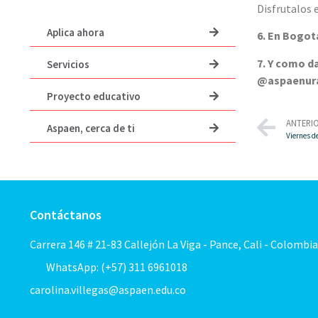
Disfrutalos
Aplica ahora
6. En Bogot
7. Y como d
Servicios
@aspaenur
Proyecto educativo
ANTERI
Aspaen, cerca de ti
Viernes d
Contáctanos
Carrera 146 # 21-83 Callejón La Viga - Pance, Cali - Colombia
WhatsApp: (+57) 311 6961018
carolina.villegas@aspaen.edu.co