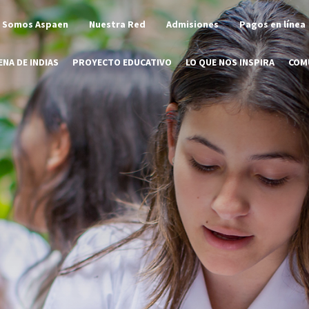
Somos Aspaen
Nuestra Red
Admisiones
Pagos en línea
NA DE INDIAS
PROYECTO EDUCATIVO
LO QUE NOS INSPIRA
COM