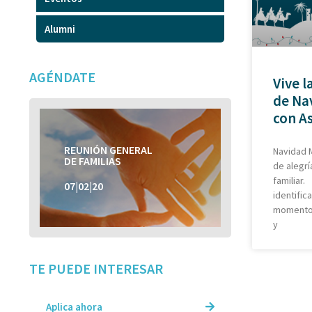
Alumni
AGÉNDATE
Vive l
de Na
con A
REUNIÓN GENERAL
REUNIÓN GENERAL
Navidad M
DE FAMILIAS
DE FAMILIAS
de alegrí
familiar
07|02|20
07|02|20
identifi
momentos
y
TE PUEDE INTERESAR
Aplica ahora