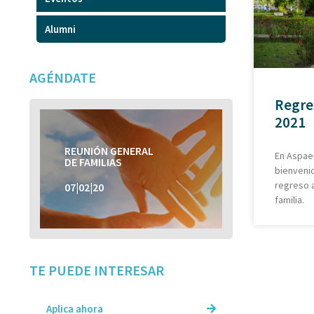
Alumni
AGÉNDATE
Regre
2021
REUNIÓN GENERAL
REUNIÓN GENERAL
En Aspae
DE FAMILIAS
DE FAMILIAS
bienvenid
regreso a
07|02|20
07|02|20
familia.
TE PUEDE INTERESAR
Aplica ahora