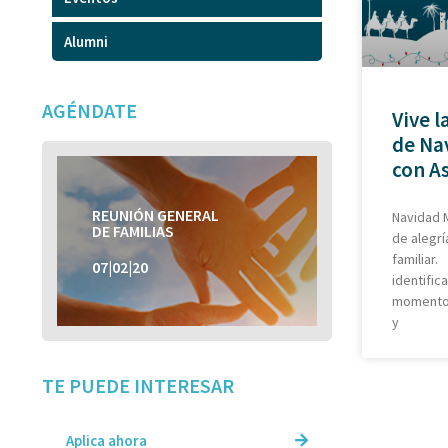
Alumni
AGÉNDATE
Vive l
de Na
con A
REUNIÓN GENERAL
REUNIÓN GENERAL
Navidad M
DE FAMILIAS
DE FAMILIAS
de alegrí
familiar
07|02|20
07|02|20
identifi
momentos
y
TE PUEDE INTERESAR
Aplica ahora