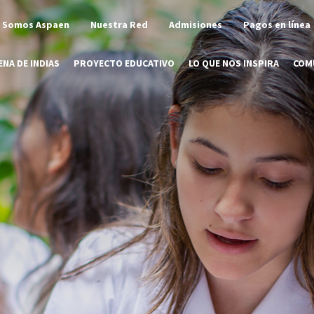
Somos Aspaen
Nuestra Red
Admisiones
Pagos en línea
NA DE INDIAS
PROYECTO EDUCATIVO
LO QUE NOS INSPIRA
COM