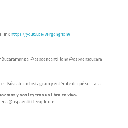
e link
https://youtu.be/3Frgcng4oh8
y Bucaramanga: @aspaencantillana @aspaensaucara
s. Búscalo en Instagram y entérate de qué se trata.
oemas y nos leyeron un libro en vivo.
ena @aspaenlittleexplorers.