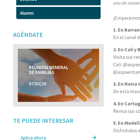
uno de maner
Alumni
¡Empecemos
1. En Barra
AGÉNDATE
En el canal 
2. En Cali 
Visita sus re
Cali: @aspa
REUNIÓN GENERAL
REUNIÓN GENERAL
@aspaentam
DE FAMILIAS
DE FAMILIAS
07|02|20
07|02|20
3. En Neiv
De esta mane
4. En Carta
Revisa sus 
TE PUEDE INTERESAR
5. En Medel
Disfrutalos
Aplica ahora