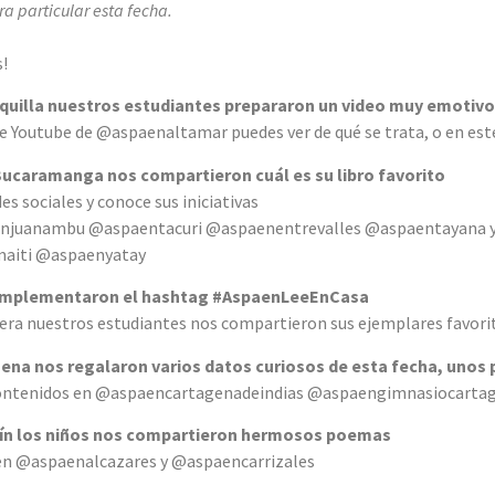
a particular esta fecha.
!
nquilla nuestros estudiantes prepararon un video muy emotivo
de Youtube de @aspaenaltamar puedes ver de qué se trata, o en est
y Bucaramanga nos compartieron cuál es su libro favorito
des sociales y conoce sus iniciativas
enjuanambu @aspaentacuri @aspaenentrevalles @aspaentayana 
aiti @aspaenyatay
a implementaron el hashtag #AspaenLeeEnCasa
ra nuestros estudiantes nos compartieron sus ejemplares favorito
gena nos regalaron varios datos curiosos de esta fecha, unos p
contenidos en @aspaencartagenadeindias @aspaengimnasiocartag
lín los niños nos compartieron hermosos poemas
 en @aspaenalcazares y @aspaencarrizales