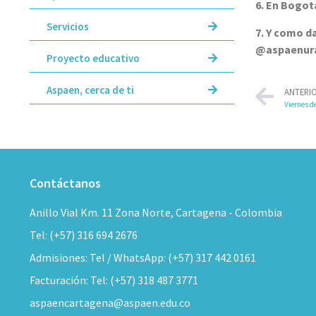
6. En Bogot
Servicios
7. Y como d
@aspaenur
Proyecto educativo
Aspaen, cerca de ti
ANTERI
Viernes d
Contáctanos
Anillo Vial Km. 11 Zona Norte, Cartagena - Colombia
Tel: (+57) 316 694 2676
Admisiones: Tel / WhatsApp: (+57) 317 442 0161
Facturación: Tel: (+57) 318 487 3771
aspaencartagena@aspaen.edu.co