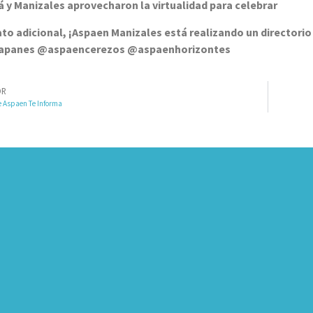
á y Manizales aprovecharon la virtualidad para celebrar
ato adicional, ¡Aspaen Manizales está realizando un directorio 
apanes @aspaencerezos @aspaenhorizontes
OR
e Aspaen Te Informa