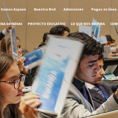
Somos Aspaen
Nuestra Red
Admisiones
Pagos en línea
NA DE INDIAS
PROYECTO EDUCATIVO
LO QUE NOS INSPIRA
COM