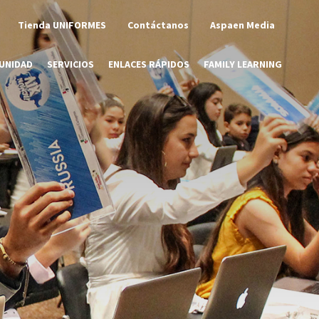
Tienda UNIFORMES
Contáctanos
Aspaen Media
UNIDAD
SERVICIOS
ENLACES RÁPIDOS
FAMILY LEARNING