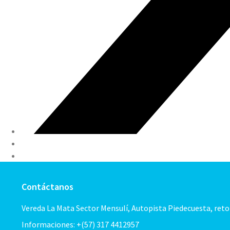
Contáctanos
Vereda La Mata Sector Mensulí, Autopista Piedecuesta, ret
Informaciones: +(57) 317 4412957