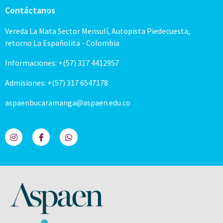
Contáctanos
Vereda La Mata Sector Mensulí, Autopista Piedecuesta,
retorno La Españolita - Colombia
Informaciones: +(57) 317 4412957
Admisiones: +(57) 317 6547178
aspaenbucaramanga@aspaen.edu.co