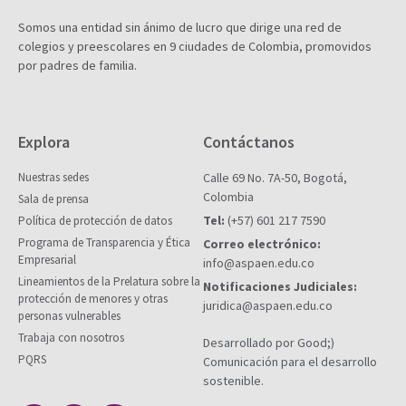
Somos una entidad sin ánimo de lucro que dirige una red de
colegios y preescolares en 9 ciudades de Colombia, promovidos
por padres de familia.
Explora
Contáctanos
Nuestras sedes
Calle 69 No. 7A-50, Bogotá,
Colombia
Sala de prensa
Tel:
(+57) 601 217 7590
Política de protección de datos
Programa de Transparencia y Ética
Correo electrónico:
Empresarial
info@aspaen.edu.co
Lineamientos de la Prelatura sobre la
Notificaciones Judiciales:
protección de menores y otras
juridica@aspaen.edu.co
personas vulnerables
Trabaja con nosotros
Desarrollado por Good;)
PQRS
Comunicación para el desarrollo
sostenible.