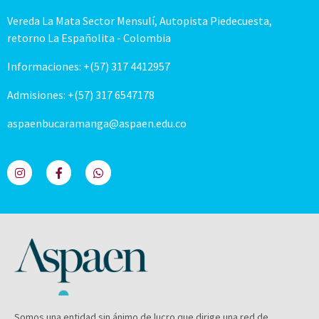
Vereda La Mata Sector Mensulí, Autopista Piedecuesta,
retorno La Españolita - Colombia
Informaciones: +(57) 317 4412957
Admisiones: +(57) 317 6547178
aspaenbucaramanga@aspaen.edu.co
Somos una entidad sin ánimo de lucro que dirige una red de