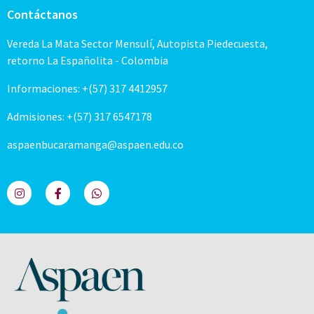
Contáctanos
Vereda La Mata Sector Mensulí, Autopista Piedecuesta,
retorno La Españolita - Colombia
Informaciones: +(57) 317 4412957
Admisiones: +(57) 317 6547178
aspaenbucaramanga@aspaen.edu.co