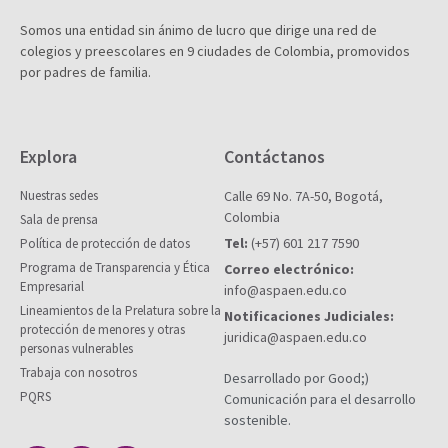
Somos una entidad sin ánimo de lucro que dirige una red de
colegios y preescolares en 9 ciudades de Colombia, promovidos
por padres de familia.
Explora
Contáctanos
Nuestras sedes
Calle 69 No. 7A-50, Bogotá,
Colombia
Sala de prensa
Tel:
(+57) 601 217 7590
Política de protección de datos
Programa de Transparencia y Ética
Correo electrónico:
Empresarial
info@aspaen.edu.co
Lineamientos de la Prelatura sobre la
Notificaciones Judiciales:
protección de menores y otras
juridica@aspaen.edu.co
personas vulnerables
Trabaja con nosotros
Desarrollado por Good;)
PQRS
Comunicación para el desarrollo
sostenible.