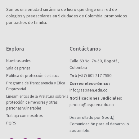
Somos una entidad sin ánimo de lucro que dirige una red de
colegios y preescolares en 9 ciudades de Colombia, promovidos
por padres de familia.
Explora
Contáctanos
Nuestras sedes
Calle 69 No. 7A-50, Bogotá,
Colombia
Sala de prensa
Tel:
(+57) 601 217 7590
Política de protección de datos
Programa de Transparencia y Ética
Correo electrónico:
Empresarial
info@aspaen.edu.co
Lineamientos de la Prelatura sobre la
Notificaciones Judiciales:
protección de menores y otras
juridica@aspaen.edu.co
personas vulnerables
Trabaja con nosotros
Desarrollado por Good;)
PQRS
Comunicación para el desarrollo
sostenible.