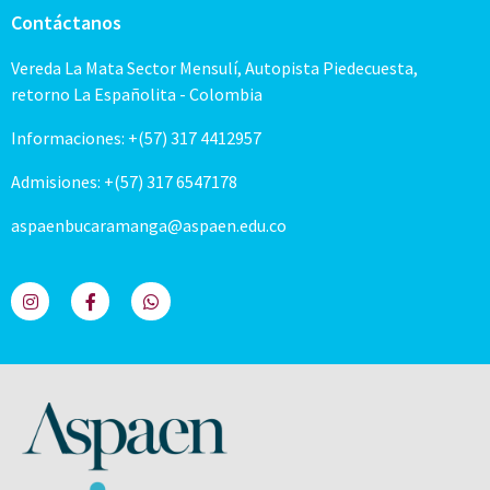
Contáctanos
Vereda La Mata Sector Mensulí, Autopista Piedecuesta,
retorno La Españolita - Colombia
Informaciones: +(57) 317 4412957
Admisiones: +(57) 317 6547178
aspaenbucaramanga@aspaen.edu.co