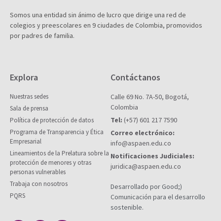
Somos una entidad sin ánimo de lucro que dirige una red de
colegios y preescolares en 9 ciudades de Colombia, promovidos
por padres de familia.
Explora
Contáctanos
Nuestras sedes
Calle 69 No. 7A-50, Bogotá,
Colombia
Sala de prensa
Tel:
(+57) 601 217 7590
Política de protección de datos
Programa de Transparencia y Ética
Correo electrónico:
Empresarial
info@aspaen.edu.co
Lineamientos de la Prelatura sobre la
Notificaciones Judiciales:
protección de menores y otras
juridica@aspaen.edu.co
personas vulnerables
Trabaja con nosotros
Desarrollado por Good;)
PQRS
Comunicación para el desarrollo
sostenible.