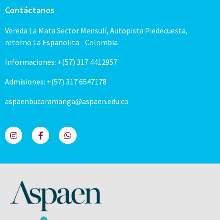
Contáctanos
Vereda La Mata Sector Mensulí, Autopista Piedecuesta,
retorno La Españolita - Colombia
Informaciones: +(57) 317 4412957
Admisiones: +(57) 317 6547178
aspaenbucaramanga@aspaen.edu.co