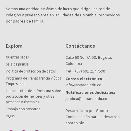
Somos una entidad sin ánimo de lucro que dirige una red de
colegios y preescolares en 9 ciudades de Colombia, promovidos
por padres de familia.
Explora
Contáctanos
Nuestras sedes
Calle 69 No. 7A-50, Bogotá,
Colombia
Sala de prensa
Tel:
(+57) 601 217 7590
Política de protección de datos
Programa de Transparencia y Ética
Correo electrónico:
Empresarial
info@aspaen.edu.co
Lineamientos de la Prelatura sobre la
Notificaciones Judiciales:
protección de menores y otras
juridica@aspaen.edu.co
personas vulnerables
Trabaja con nosotros
Desarrollado por Good;)
PQRS
Comunicación para el desarrollo
sostenible.