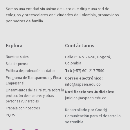
Somos una entidad sin ánimo de lucro que dirige una red de
colegios y preescolares en 9 ciudades de Colombia, promovidos
por padres de familia.
Explora
Contáctanos
Nuestras sedes
Calle 69 No. 7A-50, Bogotá,
Colombia
Sala de prensa
Tel:
(+57) 601 217 7590
Política de protección de datos
Programa de Transparencia y Ética
Correo electrónico:
Empresarial
info@aspaen.edu.co
Lineamientos de la Prelatura sobre la
Notificaciones Judiciales:
protección de menores y otras
juridica@aspaen.edu.co
personas vulnerables
Trabaja con nosotros
Desarrollado por Good;)
PQRS
Comunicación para el desarrollo
sostenible.