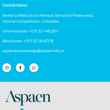
Contáctanos
Vereda La Mata Sector Mensulí, Autopista Piedecuesta,
retorno La Españolita - Colombia
Informaciones: +(57) 317 4412957
Admisiones: +(57) 317 6547178
aspaenbucaramanga@aspaen.edu.co