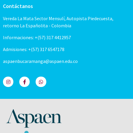
Contáctanos
Vereda La Mata Sector Mensulí, Autopista Piedecuesta,
retorno La Españolita - Colombia
Informaciones: +(57) 317 4412957
Admisiones: +(57) 317 6547178
aspaenbucaramanga@aspaen.edu.co