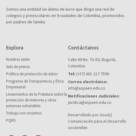
Somos una entidad sin ánimo de lucro que dirige una red de
colegios y preescolares en 9 ciudades de Colombia, promovidos
por padres de familia.
Explora
Contáctanos
Nuestras sedes
Calle 69 No. 7A-50, Bogotá,
Colombia
Sala de prensa
Tel:
(+57) 601 217 7590
Política de protección de datos
Programa de Transparencia y Ética
Correo electrónico:
Empresarial
info@aspaen.edu.co
Lineamientos de la Prelatura sobre la
Notificaciones Judiciales:
protección de menores y otras
juridica@aspaen.edu.co
personas vulnerables
Trabaja con nosotros
Desarrollado por Good;)
PQRS
Comunicación para el desarrollo
sostenible.