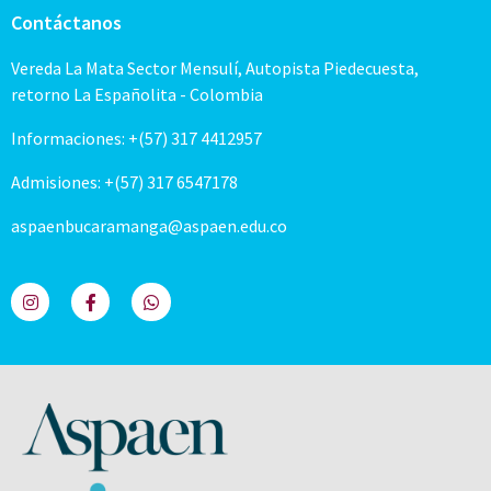
Contáctanos
Vereda La Mata Sector Mensulí, Autopista Piedecuesta,
retorno La Españolita - Colombia
Informaciones: +(57) 317 4412957
Admisiones: +(57) 317 6547178
aspaenbucaramanga@aspaen.edu.co