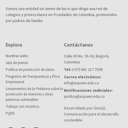
Somos una entidad sin ánimo de lucro que dirige una red de
colegios y preescolares en 9 ciudades de Colombia, promovidos
por padres de familia.
Explora
Contáctanos
Nuestras sedes
Calle 69 No. 7A-50, Bogotá,
Colombia
Sala de prensa
Tel:
(+57) 601 217 7590
Política de protección de datos
Programa de Transparencia y Ética
Correo electrónico:
Empresarial
info@aspaen.edu.co
Lineamientos de la Prelatura sobre la
Notificaciones Judiciales:
protección de menores y otras
juridica@aspaen.edu.co
personas vulnerables
Trabaja con nosotros
Desarrollado por Good;)
PQRS
Comunicación para el desarrollo
sostenible.