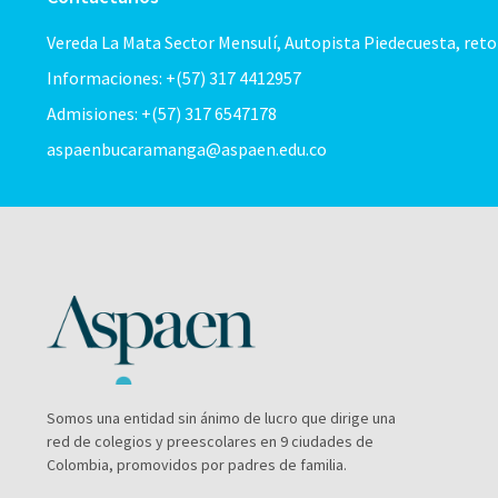
Vereda La Mata Sector Mensulí, Autopista Piedecuesta, ret
Informaciones: +(57) 317 4412957
Admisiones: +(57) 317 6547178
aspaenbucaramanga@aspaen.edu.co
Somos una entidad sin ánimo de lucro que dirige una
red de colegios y preescolares en 9 ciudades de
Colombia, promovidos por padres de familia.