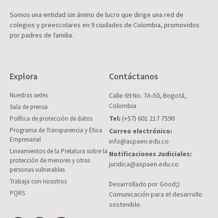
Somos una entidad sin ánimo de lucro que dirige una red de
colegios y preescolares en 9 ciudades de Colombia, promovidos
por padres de familia.
Explora
Contáctanos
Nuestras sedes
Calle 69 No. 7A-50, Bogotá,
Colombia
Sala de prensa
Tel:
(+57) 601 217 7590
Política de protección de datos
Programa de Transparencia y Ética
Correo electrónico:
Empresarial
info@aspaen.edu.co
Lineamientos de la Prelatura sobre la
Notificaciones Judiciales:
protección de menores y otras
juridica@aspaen.edu.co
personas vulnerables
Trabaja con nosotros
Desarrollado por Good;)
PQRS
Comunicación para el desarrollo
sostenible.