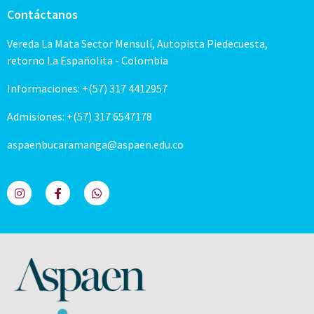
Contáctanos
Vereda La Mata Sector Mensulí, Autopista Piedecuesta,
retorno La Españolita - Colombia
Informaciones: +(57) 317 4412957
Admisiones: +(57) 317 6547178
aspaenbucaramanga@aspaen.edu.co