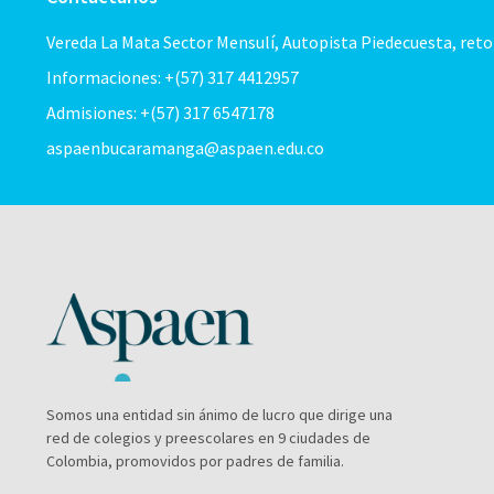
Vereda La Mata Sector Mensulí, Autopista Piedecuesta, ret
Informaciones: +(57) 317 4412957
Admisiones: +(57) 317 6547178
aspaenbucaramanga@aspaen.edu.co
Somos una entidad sin ánimo de lucro que dirige una
red de colegios y preescolares en 9 ciudades de
Colombia, promovidos por padres de familia.