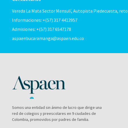
Vereda La Mata Sector Mensulí, Autopista Piedecuesta, ret
Informaciones: +(57) 317 4412957
Admisiones: +(57) 317 6547178
aspaenbucaramanga@aspaen.edu.co
Somos una entidad sin ánimo de lucro que dirige una
red de colegios y preescolares en 9 ciudades de
Colombia, promovidos por padres de familia.