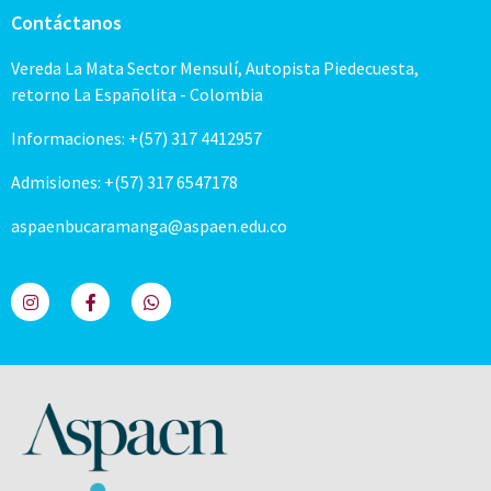
Contáctanos
Vereda La Mata Sector Mensulí, Autopista Piedecuesta,
retorno La Españolita - Colombia
Informaciones: +(57) 317 4412957
Admisiones: +(57) 317 6547178
aspaenbucaramanga@aspaen.edu.co