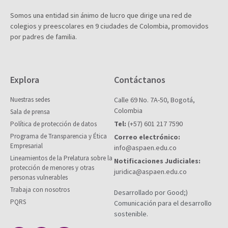
Somos una entidad sin ánimo de lucro que dirige una red de
colegios y preescolares en 9 ciudades de Colombia, promovidos
por padres de familia.
Explora
Contáctanos
Nuestras sedes
Calle 69 No. 7A-50, Bogotá,
Colombia
Sala de prensa
Tel:
(+57) 601 217 7590
Política de protección de datos
Programa de Transparencia y Ética
Correo electrónico:
Empresarial
info@aspaen.edu.co
Lineamientos de la Prelatura sobre la
Notificaciones Judiciales:
protección de menores y otras
juridica@aspaen.edu.co
personas vulnerables
Trabaja con nosotros
Desarrollado por Good;)
PQRS
Comunicación para el desarrollo
sostenible.