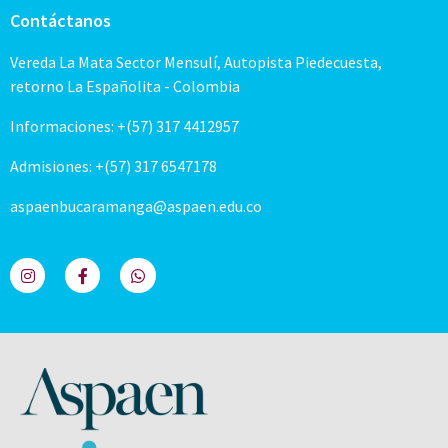
Contáctanos
Vereda La Mata Sector Mensulí, Autopista Piedecuesta,
retorno La Españolita - Colombia
Informaciones: +(57) 317 4412957
Admisiones: +(57) 317 6547178
aspaenbucaramanga@aspaen.edu.co