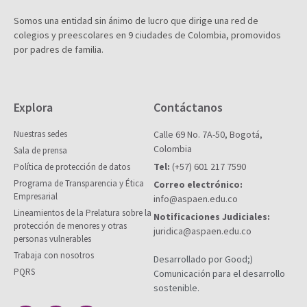
Somos una entidad sin ánimo de lucro que dirige una red de
colegios y preescolares en 9 ciudades de Colombia, promovidos
por padres de familia.
Explora
Contáctanos
Nuestras sedes
Calle 69 No. 7A-50, Bogotá,
Colombia
Sala de prensa
Tel:
(+57) 601 217 7590
Política de protección de datos
Programa de Transparencia y Ética
Correo electrónico:
Empresarial
info@aspaen.edu.co
Lineamientos de la Prelatura sobre la
Notificaciones Judiciales:
protección de menores y otras
juridica@aspaen.edu.co
personas vulnerables
Trabaja con nosotros
Desarrollado por Good;)
PQRS
Comunicación para el desarrollo
sostenible.