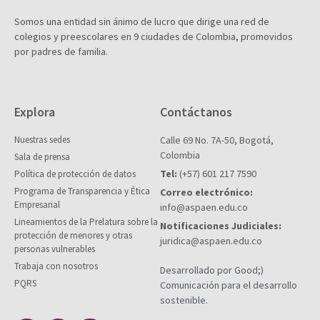
Somos una entidad sin ánimo de lucro que dirige una red de
colegios y preescolares en 9 ciudades de Colombia, promovidos
por padres de familia.
Explora
Contáctanos
Nuestras sedes
Calle 69 No. 7A-50, Bogotá,
Colombia
Sala de prensa
Tel:
(+57) 601 217 7590
Política de protección de datos
Programa de Transparencia y Ética
Correo electrónico:
Empresarial
info@aspaen.edu.co
Lineamientos de la Prelatura sobre la
Notificaciones Judiciales:
protección de menores y otras
juridica@aspaen.edu.co
personas vulnerables
Trabaja con nosotros
Desarrollado por Good;)
PQRS
Comunicación para el desarrollo
sostenible.