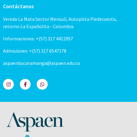
Contáctanos
Vereda La Mata Sector Mensulí, Autopista Piedecuesta,
retorno La Españolita - Colombia
Informaciones: +(57) 317 4412957
Admisiones: +(57) 317 6547178
aspaenbucaramanga@aspaen.edu.co