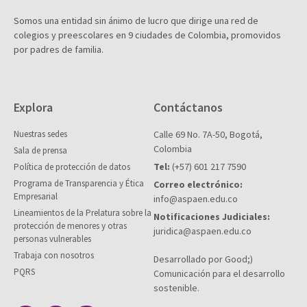
Somos una entidad sin ánimo de lucro que dirige una red de
colegios y preescolares en 9 ciudades de Colombia, promovidos
por padres de familia.
Explora
Contáctanos
Nuestras sedes
Calle 69 No. 7A-50, Bogotá,
Colombia
Sala de prensa
Tel:
(+57) 601 217 7590
Política de protección de datos
Programa de Transparencia y Ética
Correo electrónico:
Empresarial
info@aspaen.edu.co
Lineamientos de la Prelatura sobre la
Notificaciones Judiciales:
protección de menores y otras
juridica@aspaen.edu.co
personas vulnerables
Trabaja con nosotros
Desarrollado por Good;)
PQRS
Comunicación para el desarrollo
sostenible.