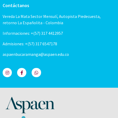
Contáctanos
Vereda La Mata Sector Mensulí, Autopista Piedecuesta,
retorno La Españolita - Colombia
Informaciones: +(57) 317 4412957
Admisiones: +(57) 317 6547178
aspaenbucaramanga@aspaen.edu.co