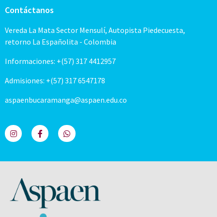
Contáctanos
Vereda La Mata Sector Mensulí, Autopista Piedecuesta,
retorno La Españolita - Colombia
Informaciones: +(57) 317 4412957
Admisiones: +(57) 317 6547178
aspaenbucaramanga@aspaen.edu.co