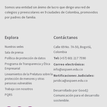
Somos una entidad sin ánimo de lucro que dirige una red de
colegios y preescolares en 9 ciudades de Colombia, promovidos
por padres de familia.
Explora
Contáctanos
Nuestras sedes
Calle 69 No. 7A-50, Bogotá,
Colombia
Sala de prensa
Tel:
(+57) 601 217 7590
Política de protección de datos
Programa de Transparencia y Ética
Correo electrónico:
Empresarial
info@aspaen.edu.co
Lineamientos de la Prelatura sobre la
Notificaciones Judiciales:
protección de menores y otras
juridica@aspaen.edu.co
personas vulnerables
Trabaja con nosotros
Desarrollado por Good;)
PQRS
Comunicación para el desarrollo
sostenible.