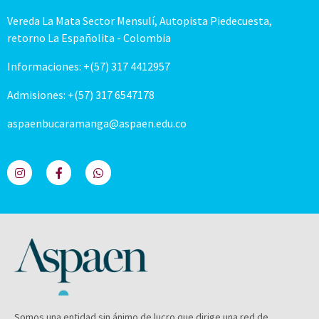
Vereda La Mata Sector Mensulí, Autopista Piedecuesta,
retorno La Españolita - Colombia
Informaciones: +(57) 317 4412957
Admisiones: +(57) 317 6547178
aspaenbucaramanga@aspaen.edu.co
Somos una entidad sin ánimo de lucro que dirige una red de