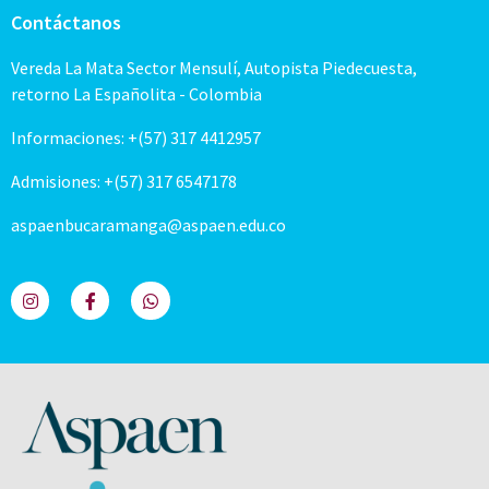
Contáctanos
Vereda La Mata Sector Mensulí, Autopista Piedecuesta,
retorno La Españolita - Colombia
Informaciones: +(57) 317 4412957
Admisiones: +(57) 317 6547178
aspaenbucaramanga@aspaen.edu.co