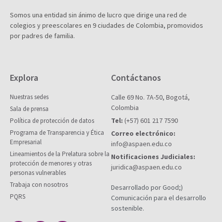
Somos una entidad sin ánimo de lucro que dirige una red de
colegios y preescolares en 9 ciudades de Colombia, promovidos
por padres de familia.
Explora
Contáctanos
Nuestras sedes
Calle 69 No. 7A-50, Bogotá,
Colombia
Sala de prensa
Tel:
(+57) 601 217 7590
Política de protección de datos
Programa de Transparencia y Ética
Correo electrónico:
Empresarial
info@aspaen.edu.co
Lineamientos de la Prelatura sobre la
Notificaciones Judiciales:
protección de menores y otras
juridica@aspaen.edu.co
personas vulnerables
Trabaja con nosotros
Desarrollado por Good;)
PQRS
Comunicación para el desarrollo
sostenible.