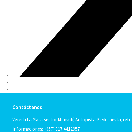
Contáctanos
Vereda La Mata Sector Mensulí, Autopista Piedecuesta, ret
Informaciones: +(57) 317 4412957