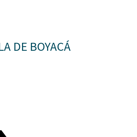
Somos Aspaen
Nuestra Red
Admision
N CANTILLANA
PROYECTO EDUCATIVO
LO QUE NOS INSPIRA
COM
LA DE BOYACÁ