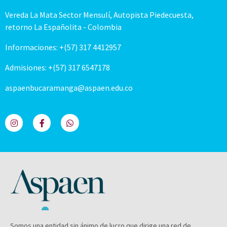
Vereda La Mata Sector Mensulí, Autopista Piedecuesta,
retorno La Españolita - Colombia
Informaciones: +(57) 317 4412957
Admisiones: +(57) 317 6547178
aspaenbucaramanga@aspaen.edu.co
Somos una entidad sin ánimo de lucro que dirige una red de