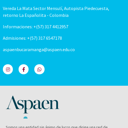
Vereda La Mata Sector Mensulí, Autopista Piedecuesta,
retorno La Españolita - Colombia
Informaciones: +(57) 317 4412957
Admisiones: +(57) 317 6547178
aspaenbucaramanga@aspaen.edu.co
Somos una entidad sin ánimo de lucro que dirige una red de