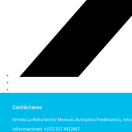
Contáctanos
Vereda La Mata Sector Mensulí, Autopista Piedecuesta, ret
Informaciones: +(57) 317 4412957