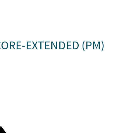
Somos Aspaen
Nuestra Red
Admision
N CANTILLANA
PROYECTO EDUCATIVO
LO QUE NOS INSPIRA
COM
 CORE-EXTENDED (PM)