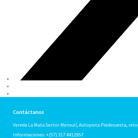
Contáctanos
Vereda La Mata Sector Mensulí, Autopista Piedecuesta, ret
Informaciones: +(57) 317 4412957