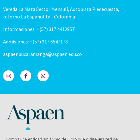
Vereda La Mata Sector Mensulí, Autopista Piedecuesta,
retorno La Españolita - Colombia
Informaciones: +(57) 317 4412957
Admisiones: +(57) 317 6547178
aspaenbucaramanga@aspaen.edu.co
Somos una entidad sin ánimo de lucro que dirige una red de