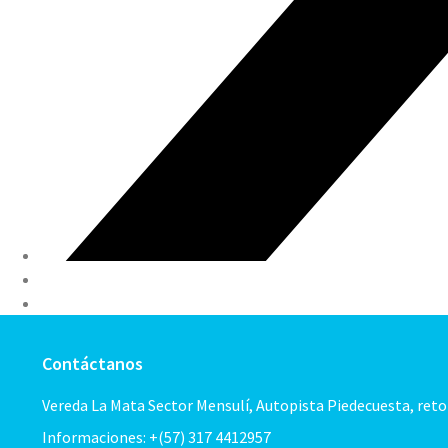
Contáctanos
Vereda La Mata Sector Mensulí, Autopista Piedecuesta, ret
Informaciones: +(57) 317 4412957