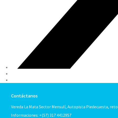
Contáctanos
Vereda La Mata Sector Mensulí, Autopista Piedecuesta, ret
Informaciones: +(57) 317 4412957