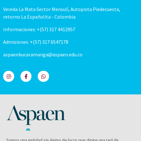
Vereda La Mata Sector Mensulí, Autopista Piedecuesta,
retorno La Españolita - Colombia
Informaciones: +(57) 317 4412957
Admisiones: +(57) 317 6547178
aspaenbucaramanga@aspaen.edu.co
Somos una entidad sin ánimo de lucro que dirige una red de