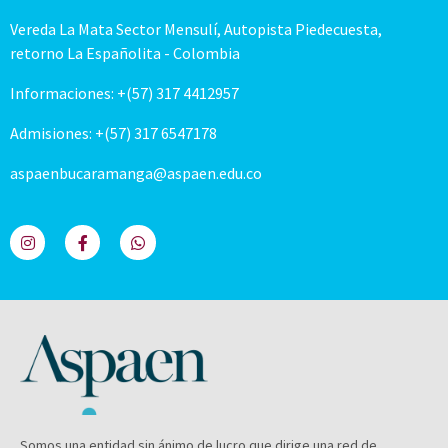
Vereda La Mata Sector Mensulí, Autopista Piedecuesta,
retorno La Españolita - Colombia
Informaciones: +(57) 317 4412957
Admisiones: +(57) 317 6547178
aspaenbucaramanga@aspaen.edu.co
Somos una entidad sin ánimo de lucro que dirige una red de