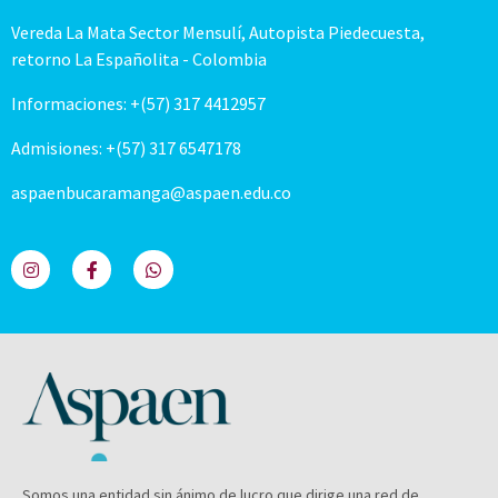
Vereda La Mata Sector Mensulí, Autopista Piedecuesta,
retorno La Españolita - Colombia
Informaciones: +(57) 317 4412957
Admisiones: +(57) 317 6547178
aspaenbucaramanga@aspaen.edu.co
Somos una entidad sin ánimo de lucro que dirige una red de