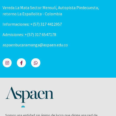
Vereda La Mata Sector Mensulí, Autopista Piedecuesta,
retorno La Españolita - Colombia
Informaciones: +(57) 317 4412957
Admisiones: +(57) 317 6547178
aspaenbucaramanga@aspaen.edu.co
Somos una entidad sin ánimo de lucro que dirige una red de