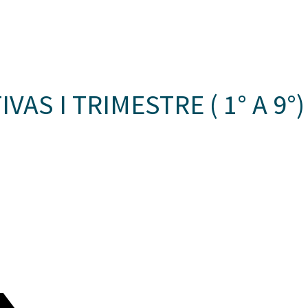
Somos Aspaen
Nuestra Red
Admision
N CANTILLANA
PROYECTO EDUCATIVO
LO QUE NOS INSPIRA
COM
S I TRIMESTRE ( 1° A 9°)