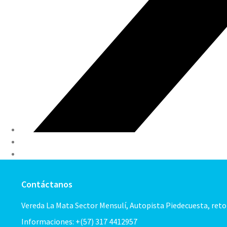
Contáctanos
Vereda La Mata Sector Mensulí, Autopista Piedecuesta, ret
Informaciones: +(57) 317 4412957